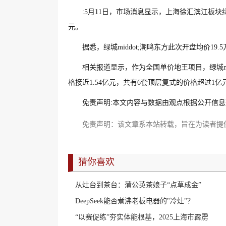
:5月11日，市场消息显示，上海徐汇滨江板块绿城
元。
据悉，绿城middot;潮鸣东方此次开盘均价19
相关报道显示，作为全国单价地王项目，绿城mid
格接近1.54亿元，共有6套顶层复式的价格超过1亿
免责声明:本文内容与数据由观点根据公开信
免责声明：该文章系本站转载，旨在为读者提
猜你喜欢
从灶台到茶台：蒲公英茶娘子“点草成金”
DeepSeek能否煮沸老板电器的"冷灶"？
“以赛促练”夯实体能根基，2025上海市霹雳