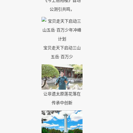
《今上岳阳楼》首场
公测引共鸣，
宝贝走天下启动三山
五岳·百万少
让非遗太原莲花落在
传承中创新