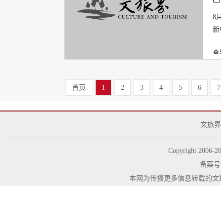
8
新
新
查
出
品
位
首页
1
2
3
4
5
6
7
品
能
文旅界
Copyright 2006-
2
备案号
本网为传播更多信息转载的文