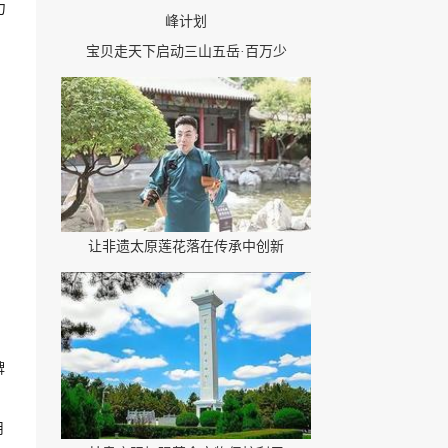
力
宝贝走天下启动三山五岳·百万少
让非遗太原莲花落在传承中创新
牌
用