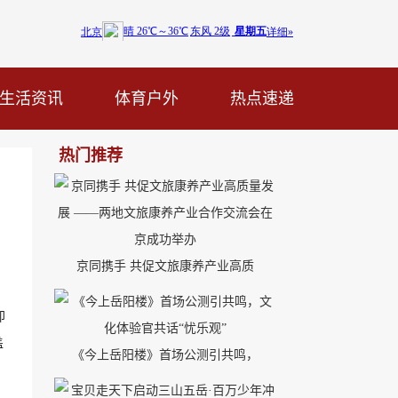
生活资讯
体育户外
热点速递
热门推荐
京同携手 共促文旅康养产业高质
即
盖
《今上岳阳楼》首场公测引共鸣，