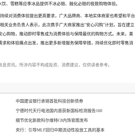
、水饮、雪糕等应季冰品提供不冰必赔、融化必赔的极致购物体验。
户持续对消费体验提出更高要求，广大品牌商、本地实体商家也希望和平台
相关业务负责人表示，此次携手广大商家推出“安心闪购”计划，旨在建立
安心购物，推动即时零售成为消费体验与保障最优的购物方式。未来，美
需求和体验痛点出发，推出更多新增服务保障举措，持续优化即时零售消
信息资讯。所涉内容不构成投资、消费建议，仅供读者参考。
中国建设银行承销首批科技创新债券
宁德时代天行电池国内首获新国标检测报告160
细节优化新款科尔维特C8内饰官图发布
央行：引导MLF回归中期流动性投放工具的基本