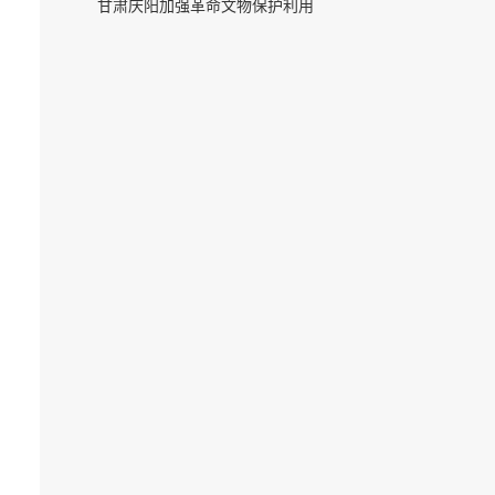
甘肃庆阳加强革命文物保护利用