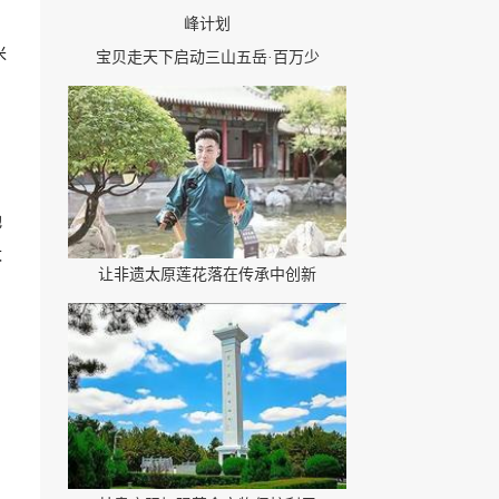
米
宝贝走天下启动三山五岳·百万少
他
太
让非遗太原莲花落在传承中创新