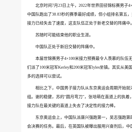
北京时间7月23日上午，2022年世界田径锦标赛男
中国队跑出了38.83秒的赛季最好成绩，但小组排名第五
接力已经失去了速度，这支队伍正处于新老交替的阵痛中
苏随时可能结束他的职业生涯。
中国队正处于新旧交替的阵痛中。
本届世锦赛男子4×100米接力预赛最令人羡慕的队
们派了100米冠军Kerley和200米冠军lyles坐镇。
多的选择可以尝试。
相比之下，中国男子接力队从东京奥运会周期开始就
组。谢的稳健，苏的“圆月弯刀”，张培萌在直道上的执着，
接力队在最关键的直道上失去了决定性的接力棒。
东京奥运会上，中国队派唐兴强跑第一，吴志强跑第
会决赛的任务。最后，在英国队被曝出服用兴奋剂后，中