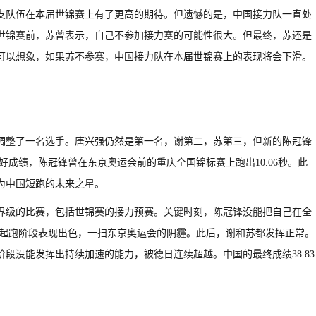
支队伍在本届世锦赛上有了更高的期待。但遗憾的是，中国接力队一直处
世锦赛前，苏曾表示，自己不参加接力赛的可能性很大。但最终，苏还是
可以想象，如果苏不参赛，中国接力队在本届世锦赛上的表现将会下滑。
调整了一名选手。唐兴强仍然是第一名，谢第二，苏第三，但新的陈冠锋
最好成绩，陈冠锋曾在东京奥运会前的重庆全国锦标赛上跑出10.06秒。此
为中国短跑的未来之星。
界级的比赛，包括世锦赛的接力预赛。关键时刻，陈冠锋没能把自己在全
强在起跑阶段表现出色，一扫东京奥运会的阴霾。此后，谢和苏都发挥正常。
段没能发挥出持续加速的能力，被德日连续超越。中国的最终成绩38.83