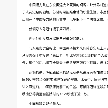
中国接力队在东京奥运会上获得的铜牌，让外界对这
于人员短缺的困境。苏随时可能结束他的职业生涯。本届
出现在了中国接力队的阵容中，以争取下一个决赛席位。
新领导人陈冠锋接了第四棒。
但是他们没有发挥出自己最强的能力。
与东京奥运会相比，中国男子接力队的阵容实际上只
从吴志强手中接过了第四名。相比吴志强10.18秒的个人
外，这位00后小将在全运会上击败吴志强获得铜牌，被视
遗憾的是，陈冠锋最大的缺点就是从来没有参加过世
国锦标赛的10.06秒变成世锦赛的赛道。比赛中，唐兴
进入直道前，中国队保持前三的位置。可惜陈冠锋在最后阶
秒比获得奥运会铜牌时的37.79秒慢了近一秒。
中国短跑只能给新人。