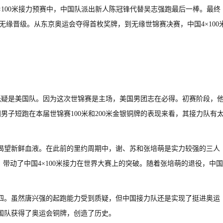
子4×100米接力预赛中，中国队派出新人陈冠锋代替吴志强跑最后一棒。最终
，无缘晋级。从东京奥运会夺得首枚奖牌，到无缘世锦赛决赛，中国4×100
。
伍无疑是美国队。因为这次世锦赛是主场，美国男团志在必得。初赛阶段，
其实从美国男子短跑在本届世锦赛100米和200米金银铜牌的表现来看，其接力队有
渴望新鲜血液。在此前的里约周期中，谢、苏和张培萌是实力较强的三人
带动了中国4×100米接力在世界大赛上的突破。随着张培萌的退役，中国
四。虽然唐兴强的起跑能力受到质疑，但中国接力队还是实现了挺进奥运
国队获得了奥运会铜牌，创造了历史。