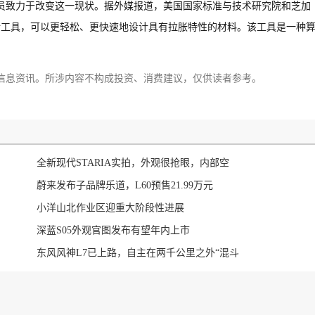
员致力于改变这一现状。据外媒报道，美国国家标准与技术研究院和芝加
究人员宣布开发出新工具，可以更轻松、更快速地设计具有拉胀特性的材料。该工具是一种
信息资讯。所涉内容不构成投资、消费建议，仅供读者参考。
全新现代STARIA实拍，外观很抢眼，内部空
蔚来发布子品牌乐道，L60预售21.99万元
小洋山北作业区迎重大阶段性进展
深蓝S05外观官图发布有望年内上市
东风风神L7已上路，自主在两千公里之外“混斗