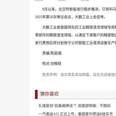
8月以来，北交所新股发行稳步推进，已有科马
2025年第20次审议会议，大鹏工业上会迎考。
大鹏工业是我国领先的工业精密清洗领域专用
零部件的精密清洗领域，以满足下游客户的精密制造
发行费用后将分别用于公司智能工业清洗设备生产
责编:陈丽湘
校对:刘榕枝
免责声明：该文章系本站转载，旨在为读者提
猜你喜欢
扎堆复刻“前备厢神话”？岚图邵明峰：不跟风
一汽奥迪A5L正式上市，重塑豪华燃油B级车市