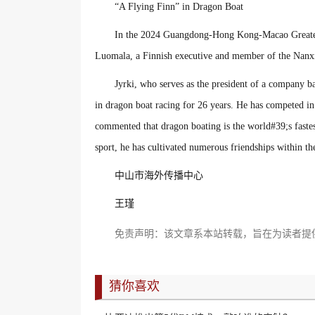
“A Flying Finn” in Dragon Boat
In the 2024 Guangdong-Hong Kong-Macao Greater 
Luomala, a Finnish executive and member of the Nanxi
Jyrki, who serves as the president of a company b
in dragon boat racing for 26 years. He has competed 
commented that dragon boating is the world#39;s faste
sport, he has cultivated numerous friendships within 
中山市海外传播中心
王瑾
免责声明：该文章系本站转载，旨在为读者提
猜你喜欢