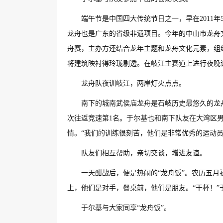
端午节是中国四大传统节日之一，早在2011
龙舟也是广东的省级非遗项目。今年的中山市龙舟文
舟赛，主办方还结合龙年主题和龙舟文化元素，组
将建筑映衬得玲珑剔透。在岐江主赛道上进行夜晚训
龙舟队夜训岐江，两岸灯火点点。
南下的城南武侯庙龙舟是石岐历史最悠久的龙舟
次往返竞速第1名。于尔基也和南下队友在大湾区男
情。“我们的训练很刻苦，他们是非常优秀的运动
队友们相互帮助，亲切交谈，增进友谊。
一天酣战后，便是热闹的“龙舟饭”。农历五月
上，他们是对手，餐桌前，他们是朋友。“干杯！
于尔基与大家同享“龙舟饭”。